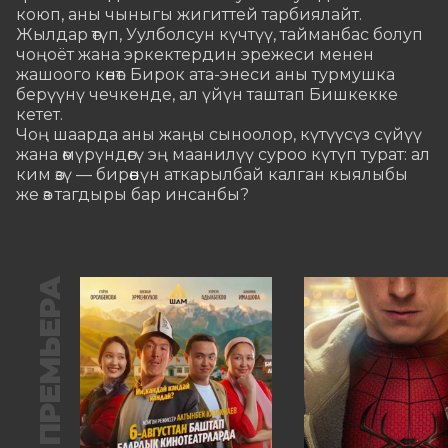
коюп, аны чыныгы жигиттей тарбиялайт.

Жылдар өтүп, Уулболсун күчтүү, тайманбас болуп 
чоңоёт жана эркектердин эрежеси менен 
жашоого көнөт. Бирок ата-энеси аны турмушка 
берүүнү чечкенде, ал үйүн таштап Бишкекке 
кетет.

Чоң шаарда аны жаңы сыноолор, күтүүсүз сүйүү 
жана өмүрүндөгү эң маанилүү суроо күтүп турат: ал 
ким өзү — бирөөнүн аткарылбай калган кыялыбы 
же өз тагдыры бар инсанбы?
ПРЕМЬЕРА