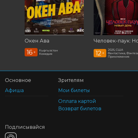
Окен Ава
2026, США
16
Кыргызстан
12
+
+
Фантастика, Фэнтези
Комедия
Приключения
Основное
Зрителям
Афиша
Мои билеты
Оплата картой
Возврат билетов
Подписывайся