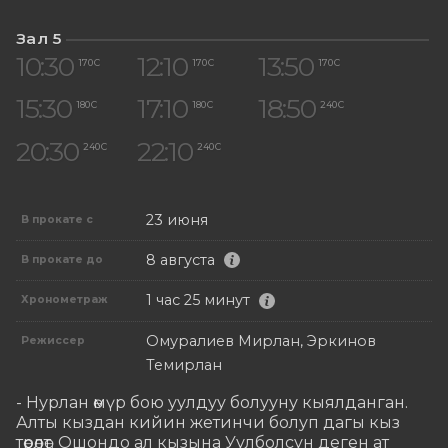
Зал 5
10:30
12:10
13:50
170 С
170 С
170 С
15:30
17:10
18:50
180 С
180 С
240 С
20:30
22:10
240 С
240 С
23 июня
В прокате с
8 августа
В прокате до
1 час 25 минут
Хронометраж
Омуралиев Мирлан, Эркинов
Режиссер
Темирлан
- Нурлан өмүр бою уулдуу болууну кыялданган. 
Алты кыздан кийин жетинчи болуп дагы кыз 
төрөлөт. Ошондо ал кызына Уулболсун деген ат 