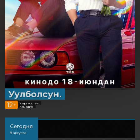
Уулболсун.
12
Кыргызстан
+
Комедия
Сегодня
8 августа