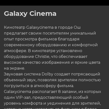
улица Аскара Шакирова, 30, г. Ош
Galaxy Cinema
10:00-00:00 без перерывов и выходных
Касса
+996 550 005 557
Кинотеатр Galaxycinema в городе Ош
предлагает своим посетителям уникальный
опыт просмотра фильмов благодаря
современному оборудованию и комфортной
атмосфере. В кинотеатре установлено
оборудование Christie, что обеспечивает
высокое качество изображения и яркие цвета
на экране.
Звуковая система Dolby создает потрясающий
объемный звук, позволяя зрителям полностью
погрузиться в атмосферу фильма.
Galaxycinema располагает 8 залами, из которых
один VIP-зал, предоставляющий особый
уровень комфорта и уединения для зрителей,