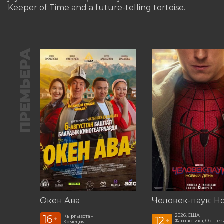
Keeper of Time and a future-telling tortoise.
ПРЕМЬЕРА
Окен Ава
2026, США
16
Кыргызстан
12
+
+
Фантастика, Фэнтези
Комедия