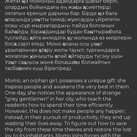
Жетім қыз Момоның адамдарға шабыт беріп, 
олардың бойындағы ең жақсы қасиеттерді 
оятатын ерекше дарыны бар. Бірде қыз бала 
қаласында уақытты тиімді жұмсауды үйрететін 
оғаш «сұр мырзалардың» пайда болғанын 
байқайды. Бірақ адамдар бұдан бақыттырақ бола 
түспейді, қайта өнімділік қуу жолында өз өмірлерін 
босқа сарп етеді. Момо қаланы осы уақыт 
ұрыларынан құтқару жолы тауып, тұрғындарға 
жоғалған қуанышты қалай қайтаруды түсіну үшін 
Уақыт сақшысы және болашақты болжайтын 
тасбақамен күш біріктіреді.

Momo, an orphan girl, possesses a unique gift: she 
inspires people and awakens the very best in them. 
One day, she notices the appearance of strange 
"grey gentlemen" in her city, who teach the 
residents how to spend their time efficiently. 
However, this does not make people any happier; 
instead, in their pursuit of productivity, they end up 
wasting their lives away. To figure out how to save 
the city from these time thieves and restore the lost 
joy to its inhabitants, Momo joins forces with the 