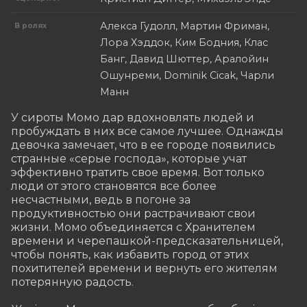
Алекса Гудолл, Мартин Фриман,
В ролях
Лора Хэддок, Ким Бодния, Клас
Банг, Давид Шюттер, Аралойин
Ошунреми, Dominik Cicak, Чарли
Манн
У сироты Момо дар вдохновлять людей и 
пробуждать в них все самое лучшее. Однажды 
девочка замечает, что в ее городе появились 
странные «серые господа», которые учат 
эффективно тратить свое время. Вот только 
люди от этого становятся все более 
несчастными, ведь в погоне за 
продуктивностью они растрачивают свои 
жизни. Момо объединяется с Хранителем 
времени и черепашкой-предсказательницей, 
чтобы понять, как избавить город от этих 
похитителей времени и вернуть его жителям 
потерянную радость.
