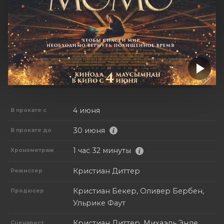
4 июня
В прокате с
30 июня
В прокате до
1 час 32 минуты
Хронометраж
Кристиан Диттер
Режиссер
Кристиан Бекер, Оливер Бербен,
Продюсер
Ульрике Фаут
Кристиан Диттер, Михаэль Энде
Сценарист