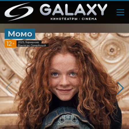
Момо
12
2025, Германия
+
Фэнтези, Семейный