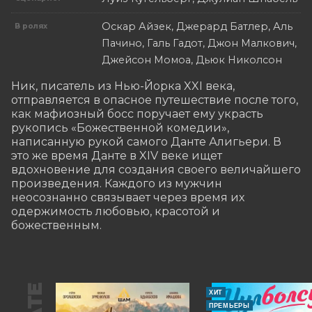
Оскар Айзек, Джерард Батлер, Аль
В ролях
Пачино, Галь Гадот, Джон Малкович,
Джейсон Момоа, Дьюк Николсон
Ник, писатель из Нью-Йорка XXI века, 
отправляется в опасное путешествие после того, 
как мафиозный босс поручает ему украсть 
рукопись «Божественной комедии», 
написанную рукой самого Данте Алигьери. В 
это же время Данте в XIV веке ищет 
вдохновение для создания своего величайшего 
произведения. Каждого из мужчин 
неосознанно связывает через время их 
одержимость любовью, красотой и 
божественным.
ХИТ
ПРЕМЬЕРЫ