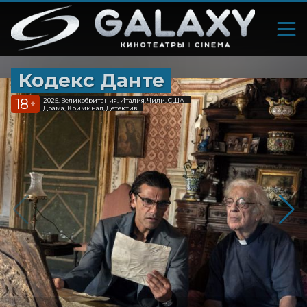
Кодекс Данте
18
2025, Великобритания, Италия, Чили, США
+
Драма, Криминал, Детектив