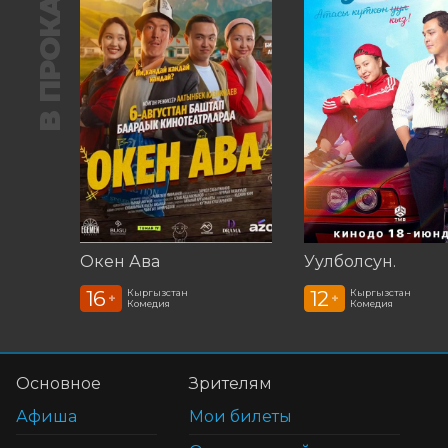
В ПРОКАТЕ
Окен Ава
Уулболсун.
16
12
Кыргызстан
Кыргызстан
+
+
Комедия
Комедия
Основное
Зрителям
Афиша
Мои билеты