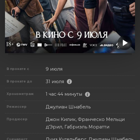
9 июля
В прокате с
31 июля
В прокате до
1 час 44 минуты
Хронометраж
Джулиан Шнабель
Режиссер
Джон Килик, Франческо Мельци
Продюсер
д’Эрил, Габриэль Моратти
Луиз Кугельберг, Джулиан Шнабель
Сценарист