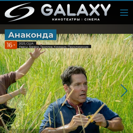
Анаконда
16
2025, США
+
Ужасы, Боевик, Триллер, Комедия, Приключения