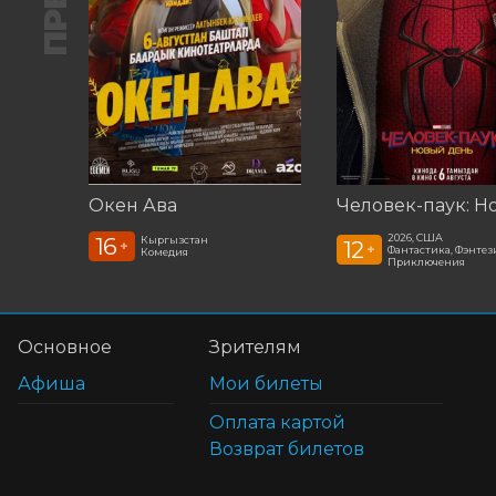
Окен Ава
2026, США
16
Кыргызстан
12
+
+
Фантастика, Фэнтези
Комедия
Приключения
Основное
Зрителям
Афиша
Мои билеты
Оплата картой
Возврат билетов