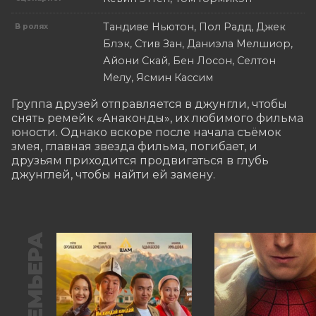
Тандиве Ньютон, Пол Радд, Джек
В ролях
Блэк, Стив Зан, Даниэла Мелшиор,
Айони Скай, Бен Лосон, Селтон
Мелу, Ясмин Кассим
Группа друзей отправляется в джунгли, чтобы 
снять ремейк «Анаконды», их любимого фильма 
юности. Однако вскоре после начала съёмок 
змея, главная звезда фильма, погибает, и 
друзьям приходится продвигаться в глубь 
джунглей, чтобы найти ей замену.
ПРЕМЬЕРА