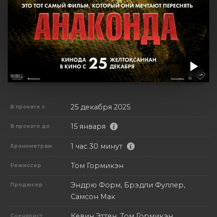
25 декабря 2025
В прокате с
15 января
В прокате до
1 час 30 минут
Хронометраж
Том Гормикэн
Режиссер
Эндрю Форм, Брэдли Фуллер,
Продюсер
Самсон Мак
Кевин Эттен, Том Гормикэн
Сценарист